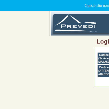
Questo sito non 
Log
Codice
(Scrive
MAIUS
Codice
(
ATTEN
attenzi