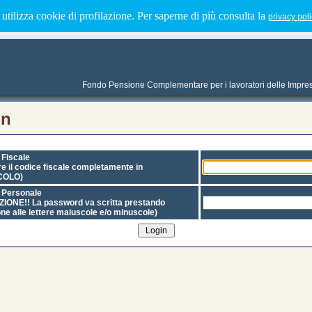
utilizza cookie di profilazione. Per saperne di più consulta la
privacy pol
Fondo Pensione Complementare per i lavoratori delle Imprese I
in
 Fiscale
re il codice fiscale completamente in
COLO)
 Personale
ZIONE!!
La password va scritta prestando
one alle lettere maiuscole e/o minuscole)