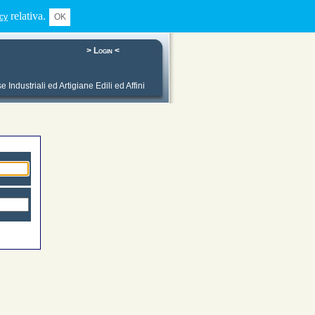
relativa.
icy
OK
> Login <
ndustriali ed Artigiane Edili ed Affini