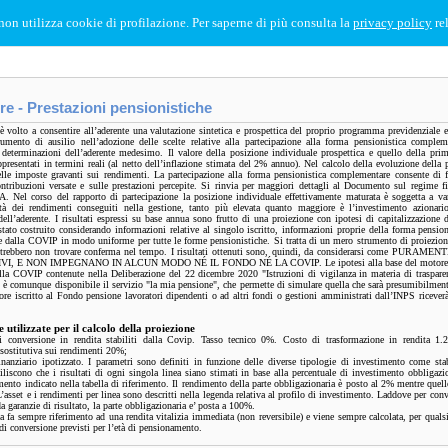
non utilizza cookie di profilazione. Per saperne di più consulta la
privacy policy
rel
re - Prestazioni pensionistiche
 volto a consentire all’aderente una valutazione sintetica e prospettica del proprio programma previdenziale e
umento di ausilio nell’adozione delle scelte relative alla partecipazione alla forma pensionistica compleme
determinazioni dell’aderente medesimo. Il valore della posizione individuale prospettica e quello della prim
ppresentati in termini reali (al netto dell’inflazione stimata del 2% annuo). Nel calcolo della evoluzione della 
lle imposte gravanti sui rendimenti. La partecipazione alla forma pensionistica complementare consente di fru
ntribuzioni versate e sulle prestazioni percepite. Si rinvia per maggiori dettagli al Documento sul regime fi
el corso del rapporto di partecipazione la posizione individuale effettivamente maturata è soggetta a var
lità dei rendimenti conseguiti nella gestione, tanto più elevata quanto maggiore è l’investimento azionario
ell’aderente. I risultati espressi su base annua sono frutto di una proiezione con ipotesi di capitalizzazione de
ato costruito considerando informazioni relative al singolo iscritto, informazioni proprie della forma pensio
te dalla COVIP in modo uniforme per tutte le forme pensionistiche. Si tratta di un mero strumento di proiezion
otrebbero non trovare conferma nel tempo. I risultati ottenuti sono, quindi, da considerarsi come PURA
I, E NON IMPEGNANO IN ALCUN MODO NÉ IL FONDO NÉ LA COVIP. Le ipotesi alla base del motore di c
lla COVIP contenute nella Deliberazione del 22 dicembre 2020 "Istruzioni di vigilanza in materia di trasparen
 è comunque disponibile il servizio "la mia pensione", che permette di simulare quella che sarà presumibilment
ore iscritto al Fondo pensione lavoratori dipendenti o ad altri fondi o gestioni amministrati dall’INPS riceverà 
e utilizzate per il calcolo della proiezione
di conversione in rendita stabiliti dalla Covip. Tasso tecnico 0%. Costo di trasformazione in rendita 1
sostitutiva sui rendimenti 20%;
nanziario ipotizzato. I parametri sono definiti in funzione delle diverse tipologie di investimento come st
biliscono che i risultati di ogni singola linea siano stimati in base alla percentuale di investimento obbligazio
mento indicato nella tabella di riferimento. Il rendimento della parte obbligazionaria è posto al 2% mentre quello
’asset e i rendimenti per linea sono descritti nella legenda relativa al profilo di investimento. Laddove per con
da garanzie di risultato, la parte obbligazionaria e’ posta a 100%.
ta fa sempre riferimento ad una rendita vitalizia immediata (non reversibile) e viene sempre calcolata, per qualsi
i di conversione previsti per l’età di pensionamento.