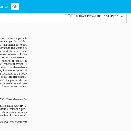
ativa.
OK
 ne costituisce pertanto
ntare, per le variabili
a rata annua di rendita
posizione individuale si
ire di benefici fiscali
scale presente sul sito.
iazioni in conseguenza
 relativo al profilo di
i contributi versati. Il
nistica complementare e
e, fondato su ipotesi di
MENTE INDICATIVI E NON
alcolo rispettano le
za". Si precisa che sul
e la prestazione di base
al termine dell’attività
.25%. Base demografica
abilito dalla COVIP. Le
naria e azionaria per il
 della parte azionaria è
venzione il comparto sia
asi età, con riferimento