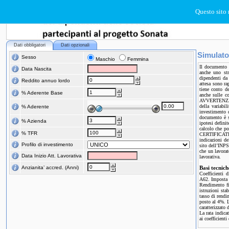
Questo sito 
Dati obbligatori
Dati opzionali
Simulato
Sesso
Maschio
Femmina
Il documento è
Data Nascita
anche uno str
dipendenti da 
Reddito annuo lordo
attesa sono ra
tiene conto de
% Aderente Base
anche sulle co
AVVERTENZA. N
della variabi
% Aderente
investimento d
documento è st
% Azienda
ipotesi defini
calcolo che p
% TFR
CERTIFICATIV
indicazioni de
Profilo di investimento
sito dell’INPS
che un lavorat
Data Inizio Att. Lavorativa
lavorativa.
Anzianita’ accred. (Anni)
Basi tecnich
Coefficienti 
A62. Imposta 
Rendimento fi
istruzioni sta
tasso di rendi
posto al 4%. L
caratterizzato 
La rata indica
ai coefficient